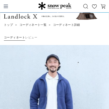
お
カ
Snow Peak
気
ー
に
ト
トップ
＞
コーディネート一覧
＞
コーディネート詳細
入
り
コーディネート
レビュー