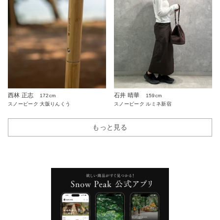
西林 正志
石井 晴華
172cm
159cm
スノーピーク 大阪りんくう
スノーピーク ルミネ新宿
もっと見る