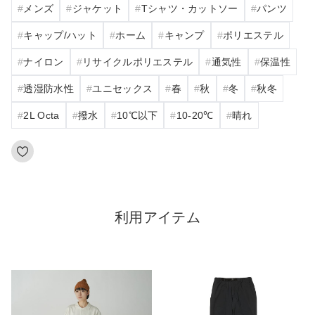
メンズ
ジャケット
Tシャツ・カットソー
パンツ
キャップ/ハット
ホーム
キャンプ
ポリエステル
ナイロン
リサイクルポリエステル
通気性
保温性
透湿防水性
ユニセックス
春
秋
冬
秋冬
2L Octa
撥水
10℃以下
10‐20℃
晴れ
利用アイテム