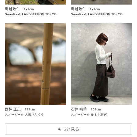
鳥越敬仁
鳥越敬仁
171cm
171cm
SnowPeak LANDSTATION TOKYO
SnowPeak LANDSTATION TOKYO
西林 正志
石井 晴華
172cm
159cm
スノーピーク 大阪りんくう
スノーピーク ルミネ新宿
もっと見る