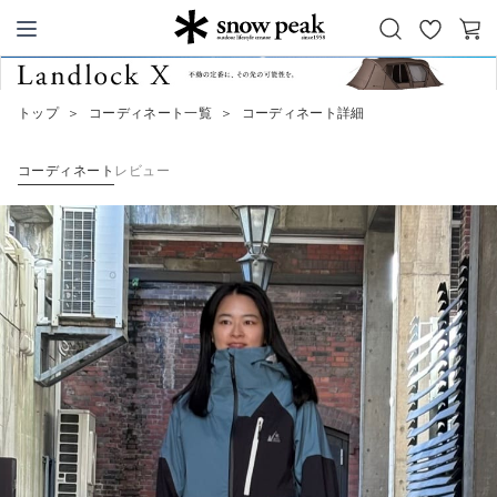
お
カ
Snow Peak
気
ー
に
ト
トップ
＞
コーディネート一覧
＞
コーディネート詳細
入
り
コーディネート
レビュー