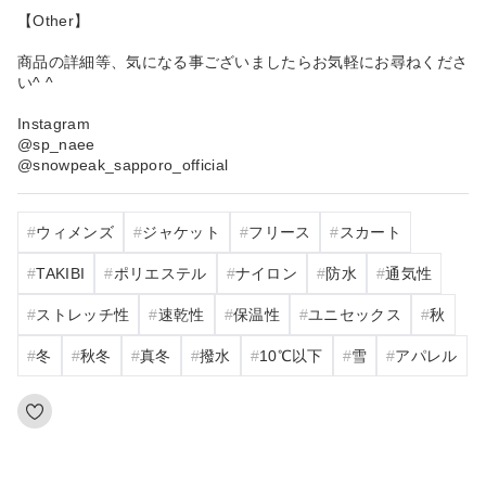
【Other】
商品の詳細等、気になる事ございましたらお気軽にお尋ねくださ
い^ ^
Instagram
@sp_naee
@snowpeak_sapporo_official
ウィメンズ
ジャケット
フリース
スカート
TAKIBI
ポリエステル
ナイロン
防水
通気性
ストレッチ性
速乾性
保温性
ユニセックス
秋
冬
秋冬
真冬
撥水
10℃以下
雪
アパレル