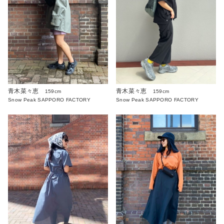
青木菜々恵
青木菜々恵
159cm
159cm
Snow Peak SAPPORO FACTORY
Snow Peak SAPPORO FACTORY