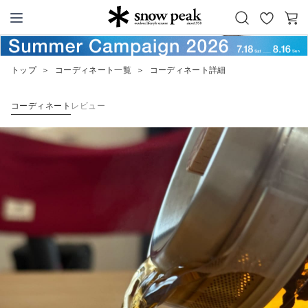
お
カ
Snow Peak
気
ー
に
ト
トップ
＞
コーディネート一覧
＞
コーディネート詳細
入
り
コーディネート
レビュー