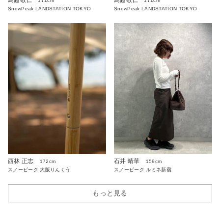
鳥越敬仁
鳥越敬仁
171cm
171cm
SnowPeak LANDSTATION TOKYO
SnowPeak LANDSTATION TOKYO
西林 正志
石井 晴華
172cm
159cm
スノーピーク 大阪りんくう
スノーピーク ルミネ新宿
もっと見る