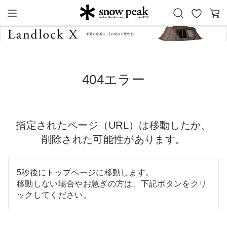
お
カ
Snow Peak
気
ー
に
ト
入
り
404エラー
指定されたページ（URL）は移動したか、
削除された可能性があります。
5秒後にトップページに移動します。
移動しない場合やお急ぎの方は、下記ボタンをクリ
ックしてください。