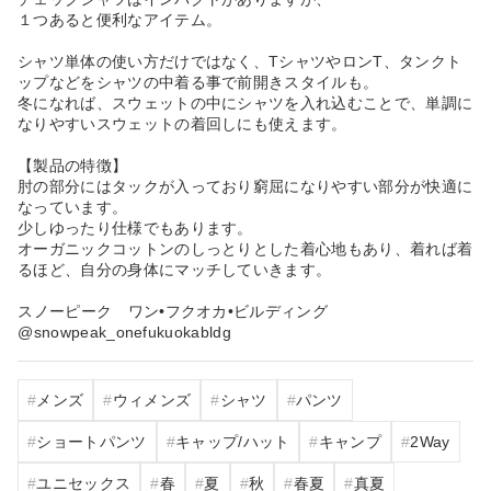
１つあると便利なアイテム。
シャツ単体の使い方だけではなく、TシャツやロンT、タンクト
ップなどをシャツの中着る事で前開きスタイルも。
冬になれば、スウェットの中にシャツを入れ込むことで、単調に
なりやすいスウェットの着回しにも使えます。
【製品の特徴】
肘の部分にはタックが入っており窮屈になりやすい部分が快適に
なっています。
少しゆったり仕様でもあります。
オーガニックコットンのしっとりとした着心地もあり、着れば着
るほど、自分の身体にマッチしていきます。
⁡スノーピーク ワン•フクオカ•ビルディング
⁡@snowpeak_onefukuokabldg
メンズ
ウィメンズ
シャツ
パンツ
ショートパンツ
キャップ/ハット
キャンプ
2Way
ユニセックス
春
夏
秋
春夏
真夏