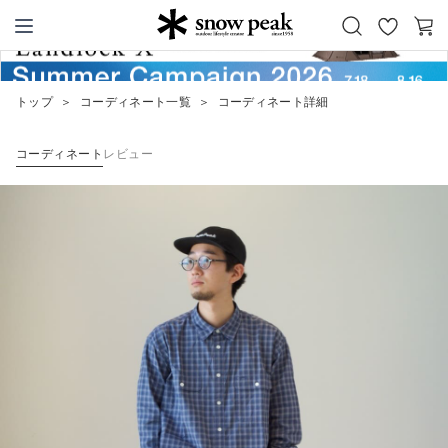
お
カ
Snow Peak
気
ー
に
ト
トップ
＞
コーディネート一覧
＞
コーディネート詳細
入
り
コーディネート
レビュー