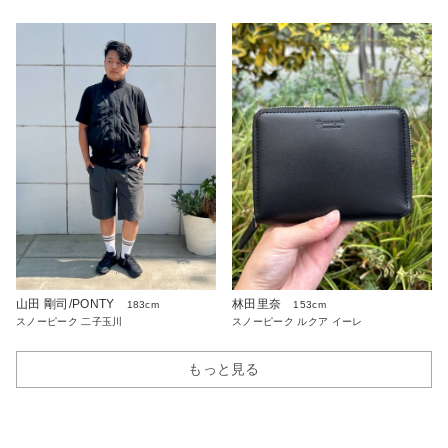
山田 剛司/PONTY
林田里奈
183cm
153cm
スノーピーク 二子玉川
スノーピーク ルクア イーレ
もっと見る