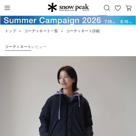
お
カ
Snow Peak
気
ー
に
ト
トップ
＞
コーディネート一覧
＞
コーディネート詳細
入
り
コーディネート
レビュー