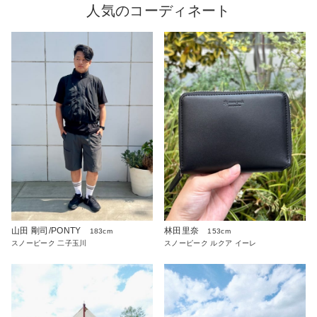
人気のコーディネート
山田 剛司/PONTY
林田里奈
183cm
153cm
スノーピーク 二子玉川
スノーピーク ルクア イーレ