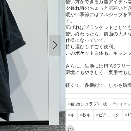
使い方ができる万能アイテム
夕暮れ時のちょっと肌寒いと
暖かい季節にはフルジップを
す。
広げればブランケットとして
使い終わったら、前面の大き
仕様になっていて、
持ち運びもすごく便利。
このポケット自体も、キャン
さらに、生地にはPFASフリ
環境にもやさしく、実用性も
軽くて、多機能で、しかも環境
寝袋(シュラフ)・枕
ウィメ
冬
秋冬
ピクニック
1