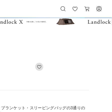
お
カ
気
ー
に
ト
入
り
。
・ブランケット・スリーピングバッグの3通りの