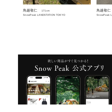
鳥越敬仁
鳥越敬仁
171cm
SnowPeak LANDSTATION TOKYO
SnowPeak 