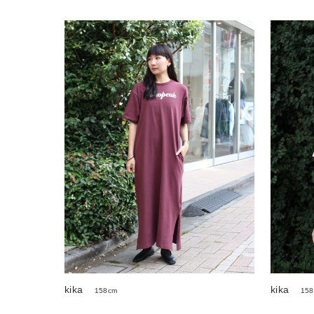
kika
kika
158cm
15