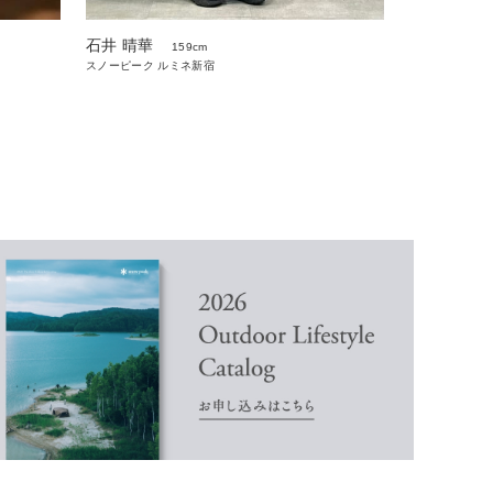
石井 晴華
159cm
スノーピーク ルミネ新宿