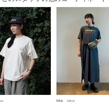
kika
8cm
158cm