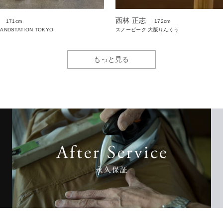
西林 正志
171cm
172cm
LANDSTATION TOKYO
スノーピーク 大阪りんくう
もっと見る