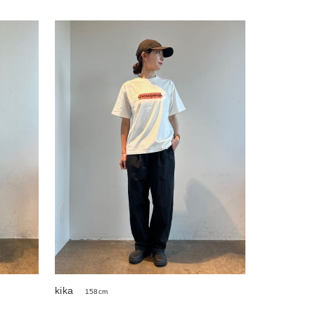
kika
158cm