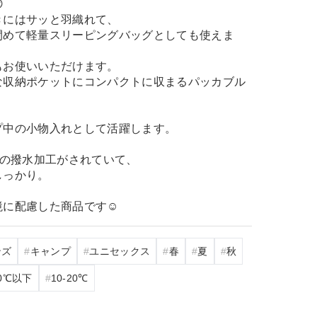

きにはサッと羽織れて、
閉めて軽量スリーピングバッグとしても使えま
もお使いいただけます。
な収納ポケットにコンパクトに収まるパッカブル
プ中の小物入れとして活躍します。
ーの撥水加工がされていて、
しっかり。
に配慮した商品です☺️
ンズ
キャンプ
ユニセックス
春
夏
秋
0℃以下
10‐20℃