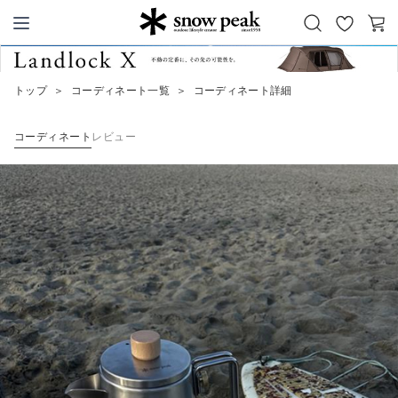
お
カ
Snow Peak
気
ー
に
ト
トップ
＞
コーディネート一覧
＞
コーディネート詳細
入
り
コーディネート
レビュー