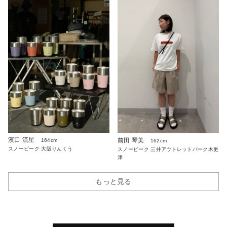
濱口 流星
前田 琴美
164cm
162cm
スノーピーク 大阪りんくう
スノーピーク 三井アウトレットパーク木更
津
もっと見る