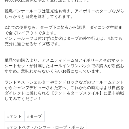
難燃インナールーフは遮光性も備え、アイボリーのタープながら
しっかりと日光を遮断してくれます。
2名での使用なら、タープ下に焚火から調理、ダイニング空間ま
で全てレイアウトできます。
インナールーフは付けずに焚火はタープの外で行えば、4名でも
充分に過ごせるサイズ感です。
単品での購入より、アメニティドームMアイボリーとそのマット
シートセットが付属したオールインワンパックでの購入が断然お
すすめ。意味わからないくらいお得になっています。
ランドネストシェルターやランドロックなどのツールームテント
からキャンプデビューされた方へ、これからの時期はより自然を
ダイレクトに感じられる【テント＆タープスタイル】に是非挑戦
してみてください！
テント
タープ
テントペグ・ハンマー・ロープ・ポール