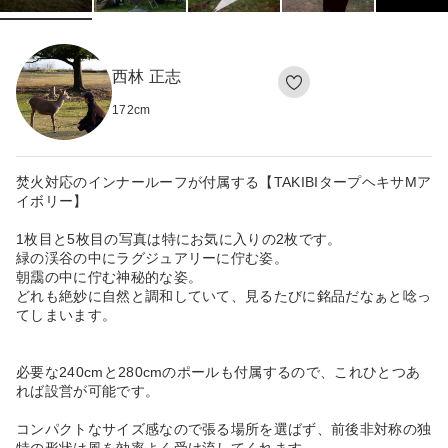
西林 正志
172
cm
焚火対応のインナールーフが付属する【TAKIBIタープヘキサMア
イボリー】
1枚目と5枚目の写真は特にお気に入りの2枚です。
緑の渓谷の中にラグジュアリーに佇む姿。
朝靄の中に佇む神秘的な姿。
どれも絶妙に自然と調和していて、見るたびに銘品だなぁと唸っ
てしまいます。
必要な240cmと280cmのポールも付属するので、これひとつあ
れば設営が可能です。
コンパクトなサイズ感なので張る場所を選ばず、前後非対称の独
特の形状は風を効率よく受け流してくれます。