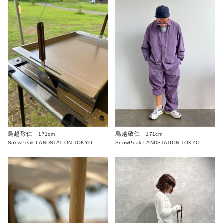
鳥越敬仁
鳥越敬仁
171cm
171cm
SnowPeak LANDSTATION TOKYO
SnowPeak LANDSTATION TOKYO