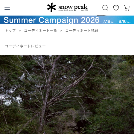
お
カ
Snow Peak
気
ー
に
ト
トップ
＞
コーディネート一覧
＞
コーディネート詳細
入
り
コーディネート
レビュー