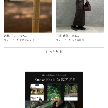
西林 正志
石井 晴華
172cm
159cm
スノーピーク 大阪りんくう
スノーピーク ルミネ新宿
もっと見る