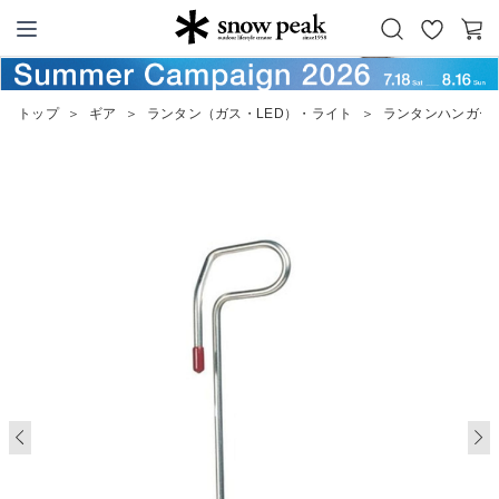
お
カ
Snow Peak
気
ー
に
ト
トップ
＞
ギア
＞
ランタン（ガス・LED）・ライト
＞
ランタンハンガー 
入
り