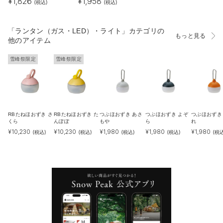
¥
1,826
¥
1,958
(税込)
(税込)
「ランタン（ガス・LED）・ライト」カテゴリの
もっと見る
他のアイテム
雪峰祭限定
雪峰祭限定
RBたねほおずき さ
RBたねほおずき た
つぶほおずき あさ
つぶほおずき よぞ
つぶほおずき
くら
んぽぽ
もや
ら
れ
¥
10,230
¥
10,230
¥
1,980
¥
1,980
¥
1,980
(税込)
(税込)
(税込)
(税込)
(税込