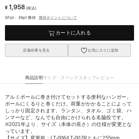
1,958
¥
(税込)
SPpt：39pt
獲得
獲得ポイントについて
カートに入れる
店舗在庫を見る
お気に入りに追加
商品説明
サイズ・スペック
スタッフレビュー
アルミポールに巻き付けてセットする便利なハンガー。
ポールにくるりと巻くだけ。荷重がかかることによって
しっかり固定されます。ランタン、タオル、ゴミ袋、ハ
ンマーなど、なんでも自由にかけられる名脇役です。
※2021年より、サイズ（本体の長さ）の仕様が変更とな
っています。
【サイズ】変更前：LT-006/LT-007Rともに255mm