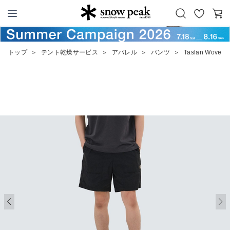
お
カ
Snow Peak
気
ー
に
ト
トップ
＞
テント乾燥サービス
＞
アパレル
＞
パンツ
＞
Taslan Woven S
入
り