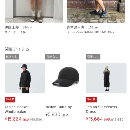
伊藤圭那
青木菜々恵
154cm
159cm
スノーピーク福山
Snow Peak SAPPORO FACTORY
関連アイテム
在庫なし
在庫なし
在庫なし
SALE
SALE
Taslan Pocket
Taslan Ball Cap
Taslan Sleeveless
Windbreaker
Dress
¥
5,830
(税込)
¥
15,664
¥
15,664
(税込)
(税込)
¥
19,580
¥
19,580