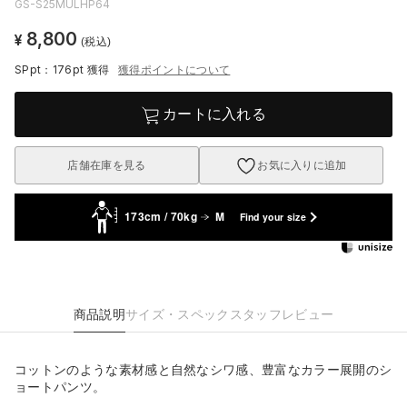
GS-S25MULHP64
8,800
¥
(税込)
SPpt：176pt
獲得
獲得ポイントについて
カートに入れる
店舗在庫を見る
お気に入りに追加
173cm / 70kg
M
Find your size
商品説明
サイズ・スペック
スタッフレビュー
コットンのような素材感と自然なシワ感、豊富なカラー展開のシ
ョートパンツ。