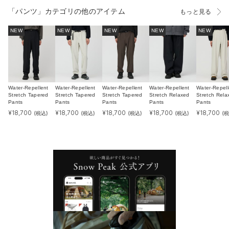
「パンツ」カテゴリの他のアイテム
もっと見る
NEW
NEW
NEW
NEW
NEW
Water-Repellent
Water-Repellent
Water-Repellent
Water-Repellent
Water-Repell
Stretch Tapered
Stretch Tapered
Stretch Tapered
Stretch Relaxed
Stretch Rela
Pants
Pants
Pants
Pants
Pants
¥
18,700
¥
18,700
¥
18,700
¥
18,700
¥
18,700
(税込)
(税込)
(税込)
(税込)
(税