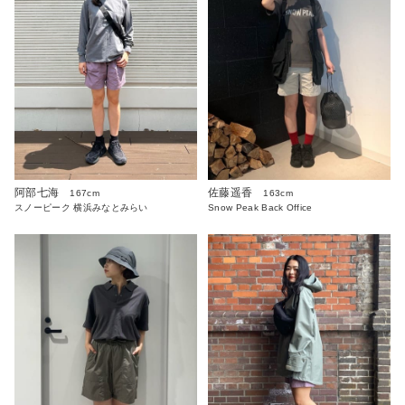
阿部七海
佐藤遥香
167cm
163cm
スノーピーク 横浜みなとみらい
Snow Peak Back Office