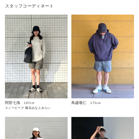
スタッフコーディネート
阿部七海
鳥越敬仁
167cm
171cm
スノーピーク 横浜みなとみらい