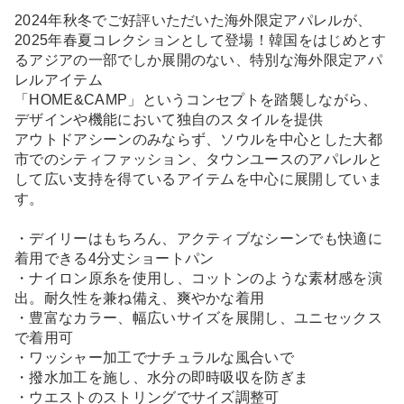
2024年秋冬でご好評いただいた海外限定アパレルが、
2025年春夏コレクションとして登場！韓国をはじめとす
るアジアの一部でしか展開のない、特別な海外限定アパ
レルアイテム
「HOME&CAMP」というコンセプトを踏襲しながら、
デザインや機能において独自のスタイルを提供
アウトドアシーンのみならず、ソウルを中心とした大都
市でのシティファッション、タウンユースのアパレルと
して広い支持を得ているアイテムを中心に展開していま
す。
・デイリーはもちろん、アクティブなシーンでも快適に
着用できる4分丈ショートパン
・ナイロン原糸を使用し、コットンのような素材感を演
出。耐久性を兼ね備え、爽やかな着用
・豊富なカラー、幅広いサイズを展開し、ユニセックス
で着用可
・ワッシャー加工でナチュラルな風合いで
・撥水加工を施し、水分の即時吸収を防ぎま
・ウエストのストリングでサイズ調整可