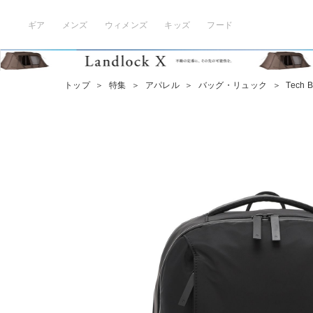
ギア
メンズ
ウィメンズ
キッズ
フード
トップ
＞
特集
＞
アパレル
＞
バッグ・リュック
＞
Tech 