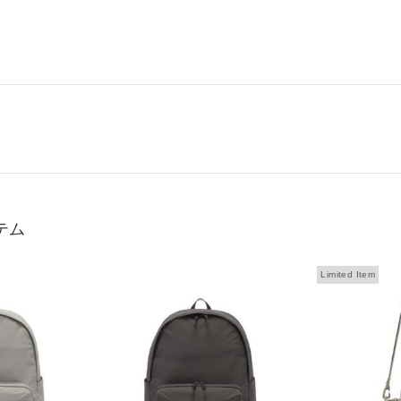
テム
Limited Item