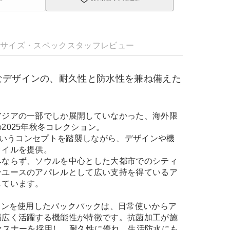
明
サイズ・スペック
スタッフレビュー
なデザインの、耐久性と防水性を兼ね備えた
アジアの一部でしか展開していなかった、海外限
2025年秋冬コレクション。
」というコンセプトを踏襲しながら、デザインや機
タイルを提供。
みならず、ソウルを中心とした大都市でのシティ
ンユースのアパレルとして広い支持を得ているア
しています。
ロンを使用したバックパックは、日常使いからア
幅広く活躍する機能性が特徴です。抗菌加工が施
ァスナーを採用し、耐久性に優れ、生活防水にも