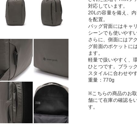
対応しています。
20Lの容量を備え、
を配置。
バッグ背面にはキャ
シーンでも使いやす
さらに、側面にはア
グ前面のポケットに
ます。
軽量で扱いやすく、
ひとつです。ブラッ
スタイルに合わせや
重量：770g
※こちらの商品のお
舗にて在庫の確認を
す。