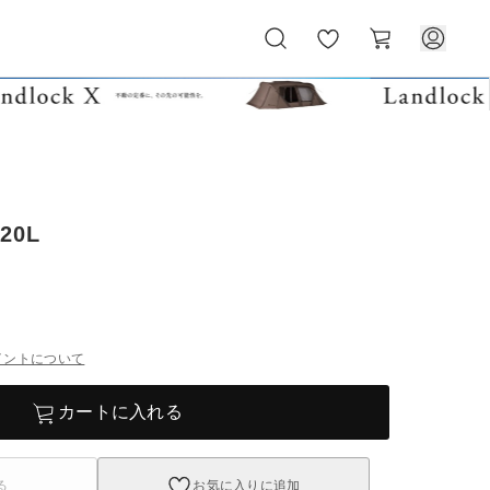
お
カ
気
ー
に
ト
入
り
 20L
イントについて
カートに入れる
る
お気に入りに追加