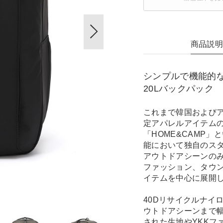
商品説
シンプルで機能的
20Lバックパック
これまで韓国および
定アパレルアイテムの
「HOME&CAMP
能において独自のス
アウトドアシーンの
ファッション、タウ
イテムを中心に展開
40Dリサイクルナイ
ウトドアシーンまで
された生地やYKKフ