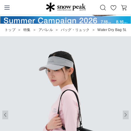
お
カ
Snow Peak
気
ー
に
ト
トップ
＞
特集
＞
アパレル
＞
バッグ・リュック
＞
Water Dry Bag 5L
入
り