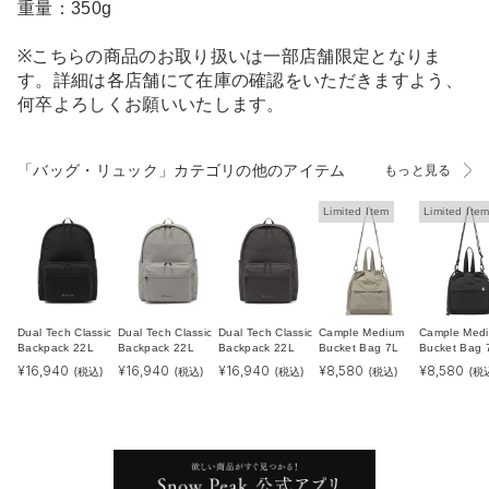
重量：350g
※こちらの商品のお取り扱いは一部店舗限定となりま
す。詳細は各店舗にて在庫の確認をいただきますよう、
何卒よろしくお願いいたします。
「バッグ・リュック」カテゴリの他のアイテム
もっと見る
Limited Item
Limited Ite
Dual Tech Classic
Dual Tech Classic
Dual Tech Classic
Cample Medium
Cample Med
Backpack 22L
Backpack 22L
Backpack 22L
Bucket Bag 7L
Bucket Bag 
¥
16,940
¥
16,940
¥
16,940
¥
8,580
¥
8,580
(税込)
(税込)
(税込)
(税込)
(税