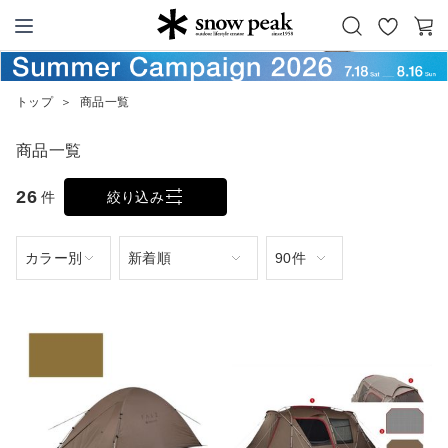
お
カ
Snow Peak
気
ー
に
ト
トップ
＞
商品一覧
入
り
商品一覧
26
件
絞り込み