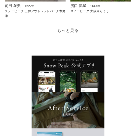
前田 琴美
濱口 流星
162cm
164cm
スノーピーク 三井アウトレットパーク木更
スノーピーク 大阪りんくう
津
もっと見る