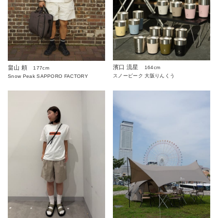
濱口 流星
畠山 頼
164cm
177cm
スノーピーク 大阪りんくう
Snow Peak SAPPORO FACTORY