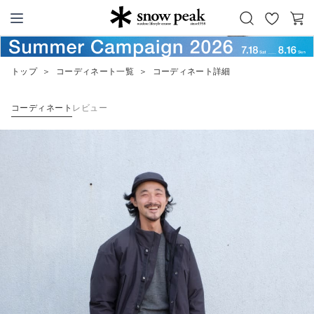
お
カ
Snow Peak
気
ー
に
ト
トップ
＞
コーディネート一覧
＞
コーディネート詳細
入
り
コーディネート
レビュー