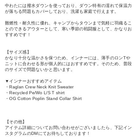
中わたには撥水ダウンを使っており、ダウン特有の濡れて保温力
が落ちる問題もカバーしており、洗濯も家庭で行えます。
難燃性・耐久性に優れ、キャンプからタウンまで気軽に羽織るこ
とのできるアウターとして、寒い季節の戦闘服として、かなりお
すすめです！
【サイズ感】
かなり十分な温かさを保つため、インナーには、薄手のロンTや
ニットに合わせる形が個人的にはおすすめです。そのため、普段
のサイズで問題ないかと思います。
▼インナーおすすめアイテム
・Raglan Crew Neck Knit Sweater
・Recycled Pe/Wo L/S T shirt
・OG Cotton Poplin Stand Collar Shirt
【その他】
アイテム詳細についてお問い合わせがございましたら、下記イン
スタグラムのDMにてお待ちしております！