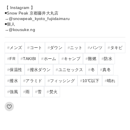
【 Instagram 】
◾️Snow Peak 京都藤井大丸店
→@snowpeak_kyoto_fujiidaimaru
◾️個人
→@kousuke.ng
メンズ
コート
ダウン
ニット
パンツ
タキビ
FR
TAKIBI
ホーム
キャンプ
難燃
防水
保温性
撥水ダウン
ユニセックス
冬
真冬
撥水
アラミド
フィッシング
10℃以下
晴れ
強風
雨
雪
焚火