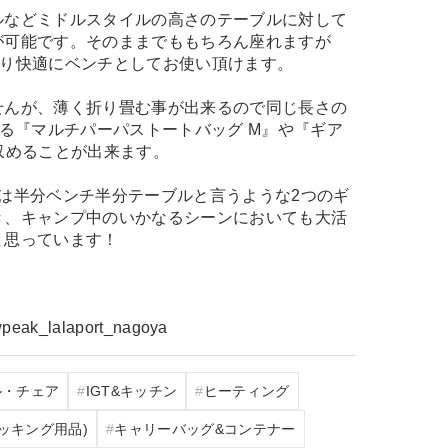
ルなどミドルスタイルの高さのテーブルに対して
が可能です。そのままでももちろん座れますが
より快適にベンチとしてお使い頂けます。
せんが、薄く折り畳む事が出来るので同じ長さの
ある『マルチパーパストートバッグ M』や『ギア
収めることが出来ます。
は半分ベンチ半分テーブルと言うような2つのギ
き、キャンプ中のいかなるシーンにおいても大活
と思っています！
ak_lalaport_nagoya
ル・チェア
IGT&キッチン
ヒーティング
ッキング用品)
キャリーバッグ&コンテナー