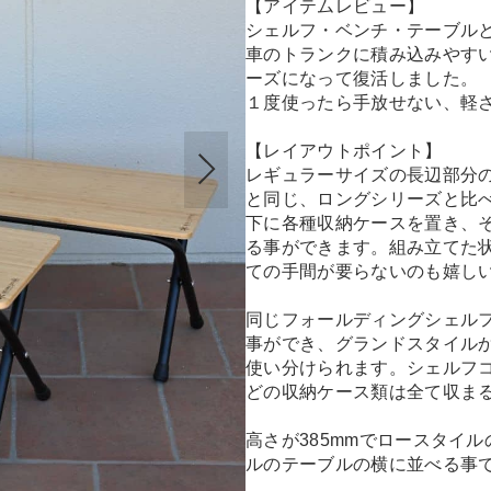
【アイテムレビュー】
シェルフ・ベンチ・テーブル
車のトランクに積み込みやすいレ
ーズになって復活しました。
１度使ったら手放せない、軽
【レイアウトポイント】
レギュラーサイズの長辺部分の
と同じ、ロングシリーズと比
下に各種収納ケースを置き、
る事ができます。組み立てた
ての手間が要らないのも嬉し
同じフォールディングシェル
事ができ、グランドスタイル
使い分けられます。シェルフ
どの収納ケース類は全て収ま
高さが385mmでロースタイル
ルのテーブルの横に並べる事