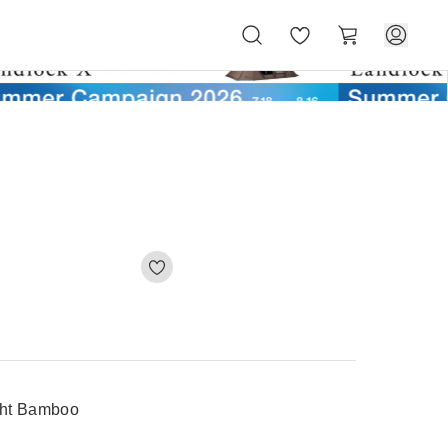
お
カ
気
ー
に
ト
入
り
 Bamboo