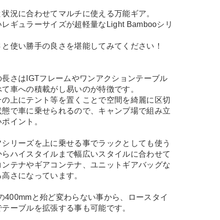
と状況に合わせてマルチに使える万能ギア。
ギュラーサイズが超軽量なLight Bambooシリ
さと使い勝手の良さを堪能してみてください！
長さはIGTフレームやワンアクションテーブル
べて車への積載がし易いのが特徴です。
その上にテント等を置くことで空間を綺麗に区切
状態で車に乗せられるので、キャンプ場で組み立
いポイント。
フシリーズを上に乗せる事でラックとしても使う
からハイスタイルまで幅広いスタイルに合わせて
コンテナやギアコンテナ、ユニットギアバッグな
る高さになっています。
の400mmと殆ど変わらない事から、ロースタイ
でテーブルを拡張する事も可能です。