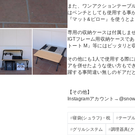
また、ワンアクションテーブ
はベンチとしても使用する事
『マット&ピロー』を使うと
専用の収納ケースは付属しま
IGTフレーム用収納ケースで
トート M』等にはピッタリと
その他にも1人で使用する際に
アを併せたような使い方もで
躍する事間違い無しのギアだ
【その他】
Instagramアカウント→@snowpe
寝袋(シュラフ)・枕
テーブ
グリルシステム
調理器具(ク