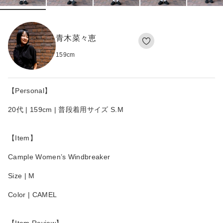
青木菜々恵
159
cm
【Personal】
20代 | 159cm | 普段着用サイズ S.M
【Item】
Cample Women’s Windbreaker
Size | M
Color | CAMEL
【Item Review】