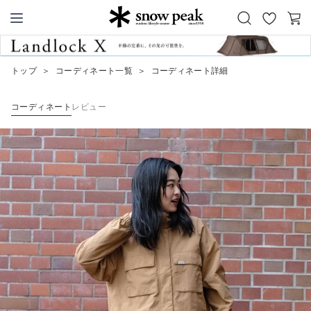
お
カ
Snow Peak
気
ー
に
ト
トップ
＞
コーディネート一覧
＞
コーディネート詳細
入
り
コーディネート
レビュー