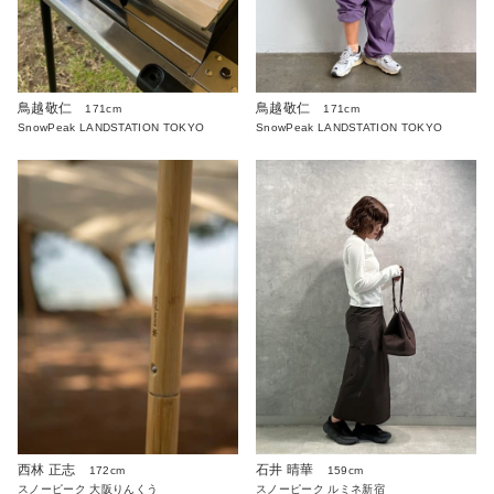
鳥越敬仁
鳥越敬仁
171cm
171cm
SnowPeak LANDSTATION TOKYO
SnowPeak LANDSTATION TOKYO
西林 正志
石井 晴華
172cm
159cm
スノーピーク 大阪りんくう
スノーピーク ルミネ新宿