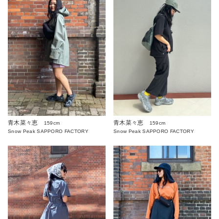
青木菜々恵
青木菜々恵
159cm
159cm
Snow Peak SAPPORO FACTORY
Snow Peak SAPPORO FACTORY