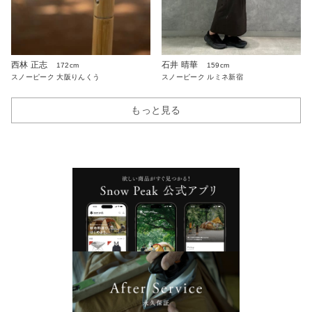
西林 正志
石井 晴華
172cm
159cm
スノーピーク 大阪りんくう
スノーピーク ルミネ新宿
もっと見る