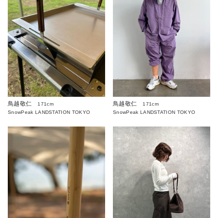
鳥越敬仁
鳥越敬仁
171cm
171cm
SnowPeak LANDSTATION TOKYO
SnowPeak LANDSTATION TOKYO