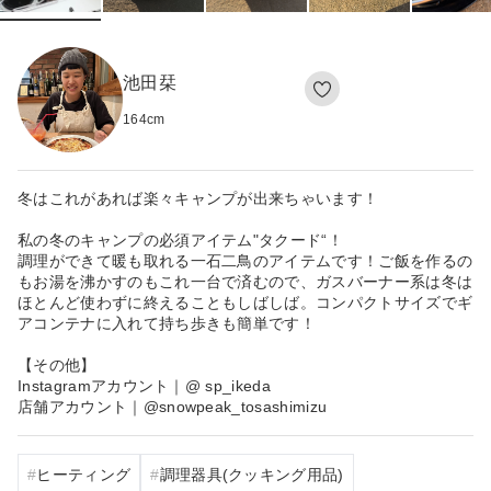
池田栞
164
cm
冬はこれがあれば楽々キャンプが出来ちゃいます！
私の冬のキャンプの必須アイテム"タクード“！
調理ができて暖も取れる一石二鳥のアイテムです！ご飯を作るの
もお湯を沸かすのもこれ一台で済むので、ガスバーナー系は冬は
ほとんど使わずに終えることもしばしば。コンパクトサイズでギ
アコンテナに入れて持ち歩きも簡単です！
【その他】
Instagramアカウント｜@ sp_ikeda
店舗アカウント｜@snowpeak_tosashimizu
ヒーティング
調理器具(クッキング用品)