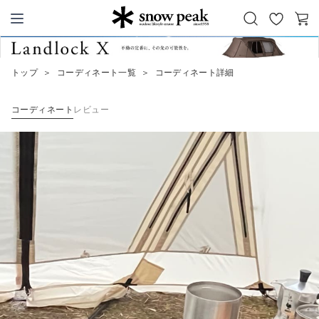
お
カ
Snow Peak
気
ー
に
ト
トップ
＞
コーディネート一覧
＞
コーディネート詳細
入
り
コーディネート
レビュー