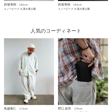
的場宥樹
的場宥樹
161cm
161cm
スノーピーク 久屋大通公園
スノーピーク 久屋大通公園
人気のコーディネート
鳥越敬仁
野口 皓亮
171cm
170cm