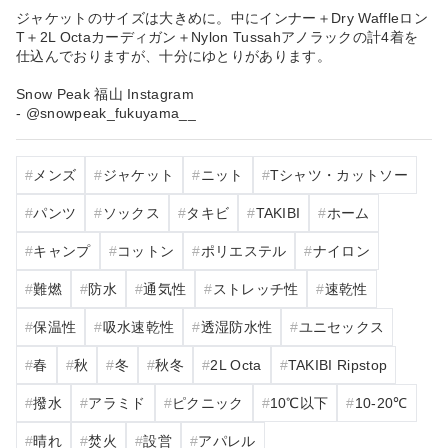
ジャケットのサイズは大きめに。中にインナー＋Dry Waffleロン
T＋2L Octaカーディガン＋Nylon Tussahアノラックの計4着を
仕込んでおりますが、十分にゆとりがあります。
Snow Peak 福山 Instagram
- @snowpeak_fukuyama__
メンズ
ジャケット
ニット
Tシャツ・カットソー
パンツ
ソックス
タキビ
TAKIBI
ホーム
キャンプ
コットン
ポリエステル
ナイロン
難燃
防水
通気性
ストレッチ性
速乾性
保温性
吸水速乾性
透湿防水性
ユニセックス
春
秋
冬
秋冬
2L Octa
TAKIBI Ripstop
撥水
アラミド
ピクニック
10℃以下
10‐20℃
晴れ
焚火
設営
アパレル