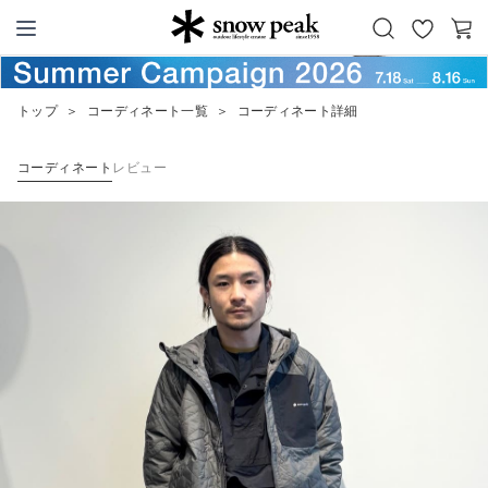
お
カ
Snow Peak
気
ー
に
ト
トップ
＞
コーディネート一覧
＞
コーディネート詳細
入
り
コーディネート
レビュー