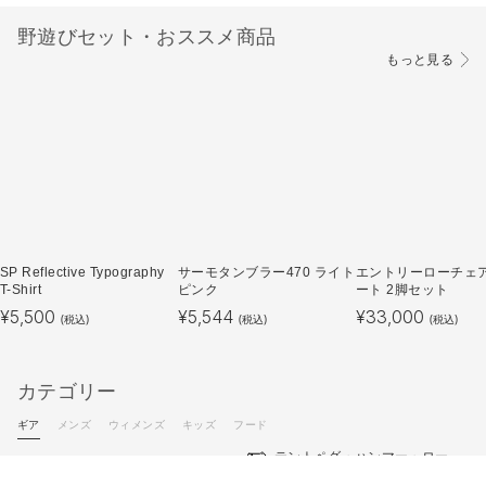
野遊びセット・おススメ商品
もっと見る
SP Reflective Typography
サーモタンブラー470 ライト
エントリーローチェア
T-Shirt
ピンク
ート 2脚セット
¥
5,500
¥
5,544
¥
33,000
(税込)
(税込)
(税込)
カテゴリー
ギア
メンズ
ウィメンズ
キッズ
フード
テントペグ・ハンマー・ロー
テント・タープ・シェルター
プ・ポール