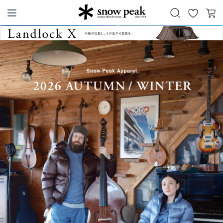
お
カ
Snow Peak
気
ー
に
ト
入
り