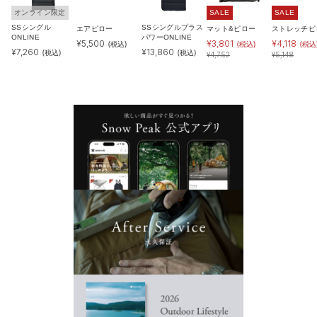
オンライン限定
SALE
SALE
SSシングル
SSシングルプラス
エアピロー
マット&ピロー
ストレッチピ
ONLINE
パワーONLINE
¥
5,500
¥
3,801
¥
4,118
(税込)
(税込)
(税込
¥
7,260
¥
13,860
(税込)
(税込)
¥
4,752
¥
5,148