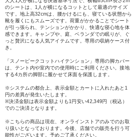
大人1人が横になる快適基準寸法で、横幅65cm×長さ2m
のシートは、1人が横になるコットとして最適のサイズ
です。地上高32cmは、腰かけるにも、寝ている状態から
靴を履くにもスムーズです。荷重がかかることでシート
が引っ張られ、テンションがかかり、快適な寝心地を体
感できます。キャンプや、庭、ベランダでの眠りが、ぐ
っと贅沢になる人気アイテムです。専用の収納ケース付
き。
「スノーピークコットハイテンション」専用の脚カバー
は、テント内や室内での使用時にご利用ください。接地
する4カ所の脚部に履かせて床面を保護します。
※システムの都合上、表示金額とカートに入れたあと1
円の差異が発生いたします。
※決済金額は表示金額よりも1円安い42,349円（税込）
でのご決済となります。
※こちらの商品は現在、オンラインストアのみでのお取
り扱いとなっております。今後、店舗での販売を行う可
能性がございます。予めご了承ください。