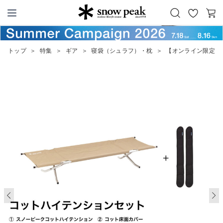
お
カ
Snow Peak
気
ー
に
ト
トップ
＞
特集
＞
ギア
＞
寝袋（シュラフ）・枕
＞
【オンライン限定】
入
り