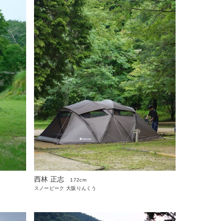
西林 正志
172cm
スノーピーク 大阪りんくう