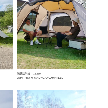
泉田詩音
152cm
Snow Peak MIYAKONOJO CAMPFIELD