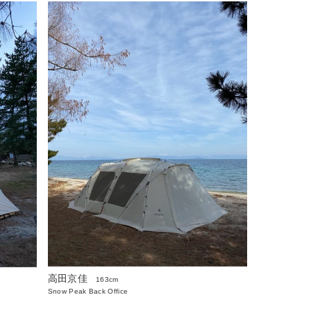
高田京佳
163cm
Snow Peak Back Office