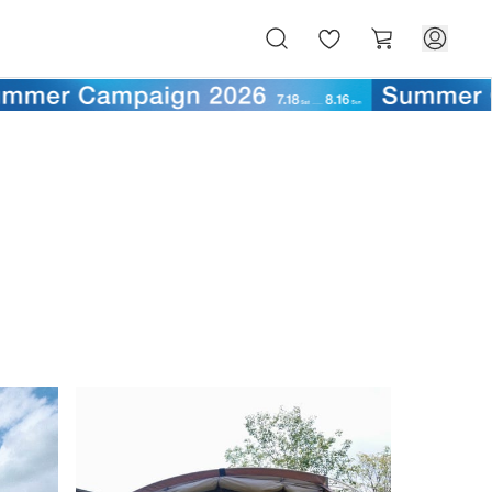
お
カ
気
ー
に
ト
入
り