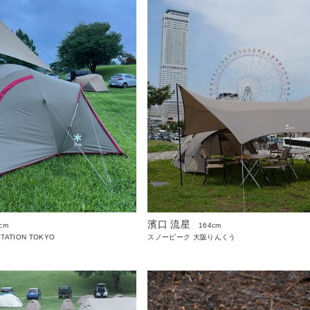
濱口 流星
cm
164cm
STATION TOKYO
スノーピーク 大阪りんくう