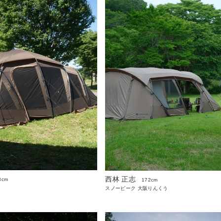
西林 正志
8cm
172cm
スノーピーク 大阪りんくう