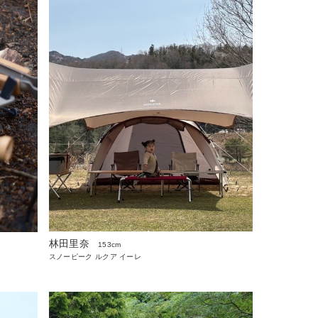
林田里奈
153cm
スノーピーク ルクア イーレ