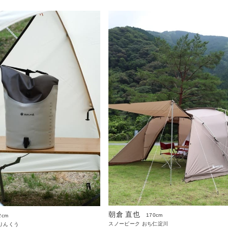
朝倉 直也
170cm
2cm
スノーピーク おち仁淀川
りんくう