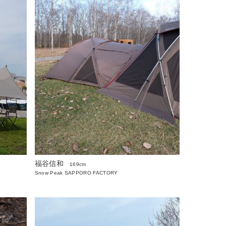
福谷信和
169cm
Snow Peak SAPPORO FACTORY