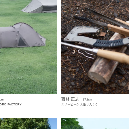
西林 正志
cm
172cm
PORO FACTORY
スノーピーク 大阪りんくう