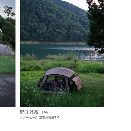
野口 皓亮
170cm
スノーピーク 京都高島屋S.C.