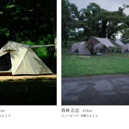
西林 正志
2cm
172cm
りんくう
スノーピーク 大阪りんくう