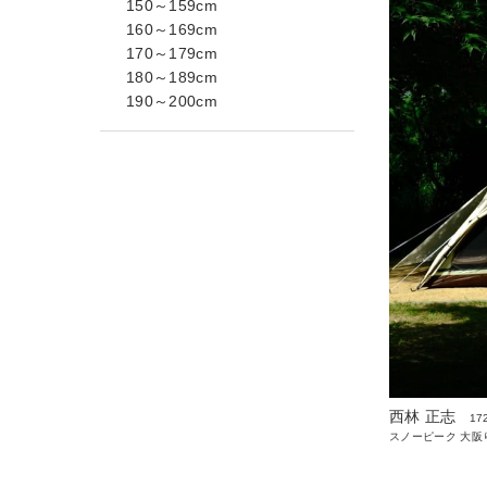
150～159cm
160～169cm
170～179cm
180～189cm
190～200cm
西林 正志
17
スノーピーク 大阪