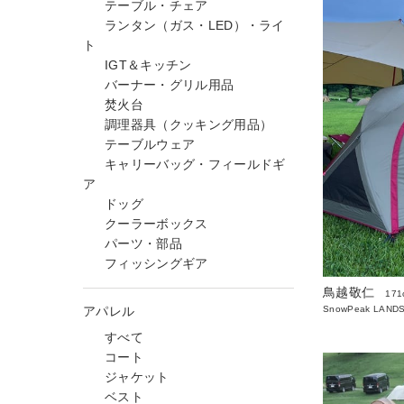
テーブル・チェア
ランタン（ガス・LED）・ライ
ト
IGT＆キッチン
バーナー・グリル用品
焚火台
調理器具（クッキング用品）
テーブルウェア
キャリーバッグ・フィールドギ
ア
ドッグ
クーラーボックス
パーツ・部品
フィッシングギア
鳥越敬仁
171
アパレル
SnowPeak LAND
すべて
コート
ジャケット
ベスト