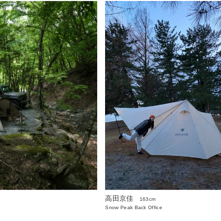
高田京佳
163cm
Snow Peak Back Office