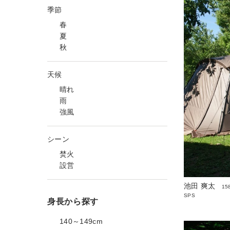
季節
春
夏
秋
天候
晴れ
雨
強風
シーン
焚火
設営
池田 爽太
15
SPS
身長から探す
140～149cm