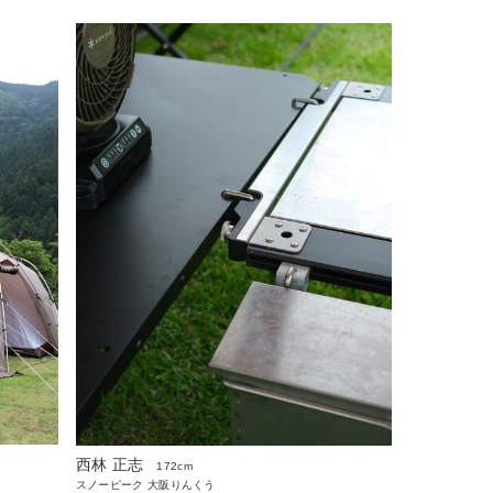
西林 正志
172cm
スノーピーク 大阪りんくう