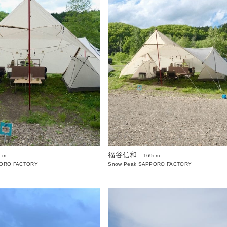
福谷信和
cm
169cm
PORO FACTORY
Snow Peak SAPPORO FACTORY