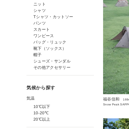
ニット
シャツ
Tシャツ・カットソー
パンツ
スカート
ワンピース
バッグ・リュック
靴下（ソックス）
帽子
シューズ・サンダル
その他アクセサリー
気候から探す
気温
福谷信和
169
Snow Peak SAP
10℃以下
10-20℃
20℃以上