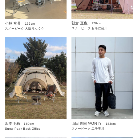
朝倉 直也
小林 竜昇
170cm
162cm
スノーピーク おち仁淀川
スノーピーク 大阪りんくう
沢本明莉
山田 剛司/PONTY
160cm
183cm
Snow Peak Back Office
スノーピーク 二子玉川