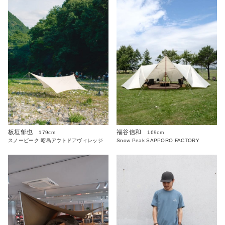
板垣郁也
福谷信和
179cm
169cm
スノーピーク 昭島アウトドアヴィレッジ
Snow Peak SAPPORO FACTORY