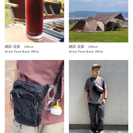
縄田 花菜
縄田 花菜
159cm
159cm
Snow Peak Back Office
Snow Peak Back Office