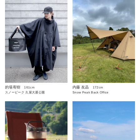
的場宥樹
内藤 友晶
161cm
172cm
スノーピーク 久屋大通公園
Snow Peak Back Office