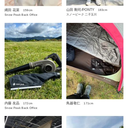
山田 剛司/PONTY
縄田 花菜
183cm
159cm
スノーピーク 二子玉川
Snow Peak Back Office
内藤 友晶
鳥越敬仁
172cm
171cm
Snow Peak Back Office