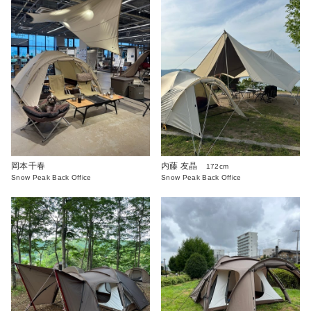
岡本千春
内藤 友晶
172cm
Snow Peak Back Office
Snow Peak Back Office