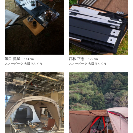
濱口 流星
西林 正志
164cm
172cm
スノーピーク 大阪りんくう
スノーピーク 大阪りんくう