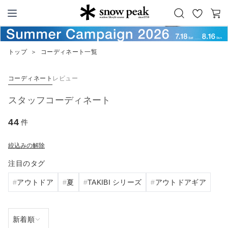
お
カ
Snow Peak
気
ー
に
ト
トップ
＞
コーディネート一覧
入
り
コーディネート
レビュー
スタッフコーディネート
44
件
絞込みの解除
注目のタグ
アウトドア
夏
TAKIBI シリーズ
アウトドアギア