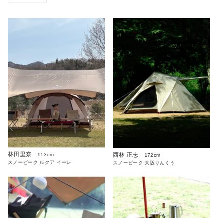
林田里奈
西林 正志
153cm
172cm
スノーピーク ルクア イーレ
スノーピーク 大阪りんくう