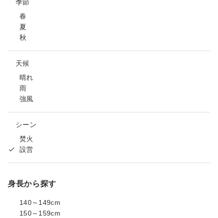
季節
春
夏
秋
天候
晴れ
雨
強風
シーン
焚火
設営
身長から探す
140～149cm
150～159cm