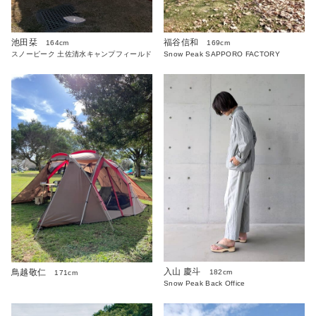
池田栞
福谷信和
164cm
169cm
スノーピーク 土佐清水キャンプフィールド
Snow Peak SAPPORO FACTORY
入山 慶斗
鳥越敬仁
182cm
171cm
Snow Peak Back Office