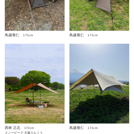
鳥越敬仁
鳥越敬仁
171cm
171cm
西林 正志
鳥越敬仁
172cm
171cm
スノーピーク 大阪りんくう