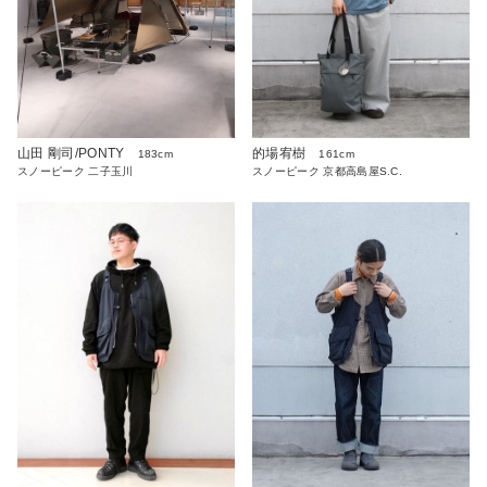
山田 剛司/PONTY
的場宥樹
183cm
161cm
スノーピーク 二子玉川
スノーピーク 京都高島屋S.C.