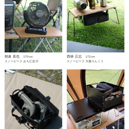
朝倉 直也
西林 正志
170cm
172cm
スノーピーク おち仁淀川
スノーピーク 大阪りんくう