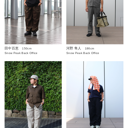
田中百恵
河野 隼人
150cm
186cm
Snow Peak Back Office
Snow Peak Back Office