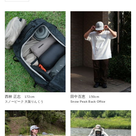
西林 正志
田中百恵
172cm
150cm
スノーピーク 大阪りんくう
Snow Peak Back Office