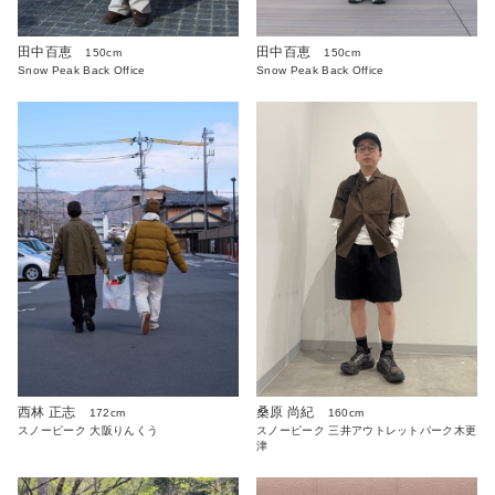
田中百恵
田中百恵
150cm
150cm
Snow Peak Back Office
Snow Peak Back Office
西林 正志
桑原 尚紀
172cm
160cm
スノーピーク 大阪りんくう
スノーピーク 三井アウトレットパーク木更
津