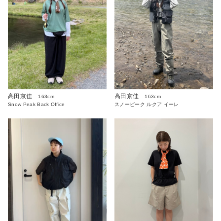
高田京佳
高田京佳
163cm
163cm
Snow Peak Back Office
スノーピーク ルクア イーレ