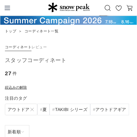
お
カ
Snow Peak
気
ー
に
ト
トップ
＞
コーディネート一覧
入
り
コーディネート
レビュー
スタッフコーディネート
27
件
絞込みの解除
注目のタグ
アウトドア
夏
TAKIBI シリーズ
アウトドアギア