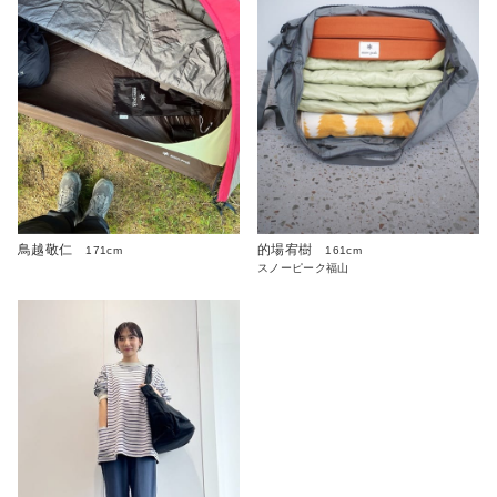
鳥越敬仁
的場宥樹
171cm
161cm
スノーピーク福山