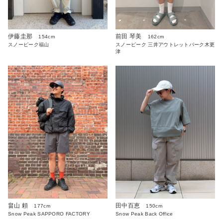
伊藤圭那
前田 琴美
154cm
162cm
スノーピーク福山
スノーピーク 三井アウトレットパーク木更
津
畠山 頼
田中百恵
177cm
150cm
Snow Peak SAPPORO FACTORY
Snow Peak Back Office