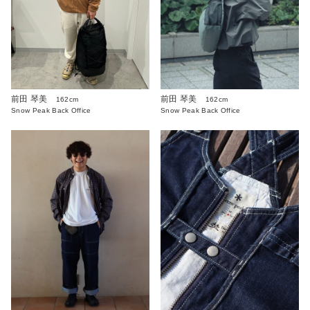
前田 琴美
前田 琴美
162cm
162cm
Snow Peak Back Office
Snow Peak Back Office