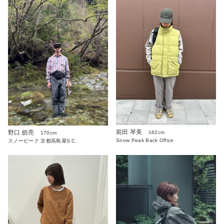
前田 琴美
野口 皓亮
162cm
170cm
Snow Peak Back Office
スノーピーク 京都高島屋S.C.