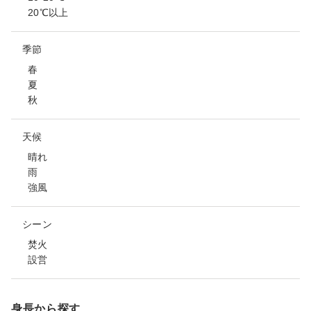
20℃以上
季節
春
夏
秋
天候
晴れ
雨
強風
シーン
焚火
設営
身長から探す