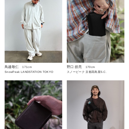
鳥越敬仁
野口 皓亮
171cm
170cm
SnowPeak LANDSTATION TOKYO
スノーピーク 京都高島屋S.C.