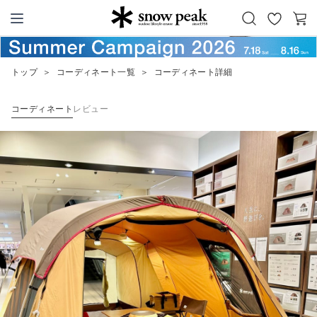
お
カ
Snow Peak
気
ー
に
ト
トップ
＞
コーディネート一覧
＞
コーディネート詳細
入
り
コーディネート
レビュー