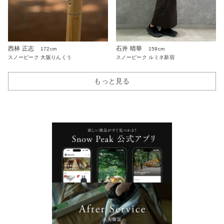
西林 正志
石井 晴華
172cm
159cm
スノーピーク 大阪りんくう
スノーピーク ルミネ新宿
もっと見る