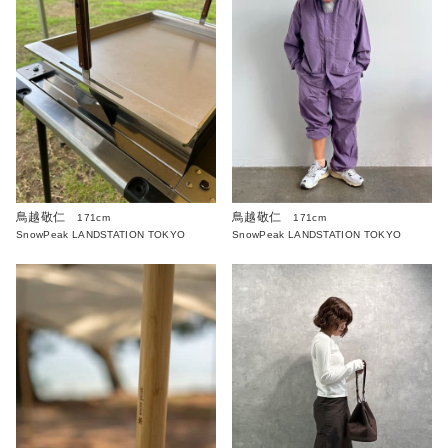
鳥越敬仁
鳥越敬仁
171cm
171cm
SnowPeak LANDSTATION TOKYO
SnowPeak LANDSTATION TOKYO