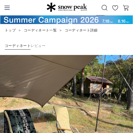
お
カ
Snow Peak
気
ー
に
ト
トップ
＞
コーディネート一覧
＞
コーディネート詳細
入
り
コーディネート
レビュー