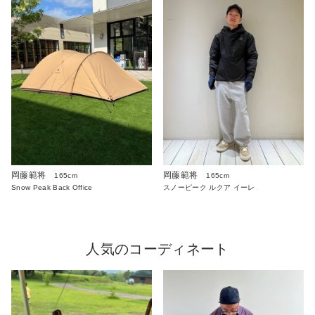
岡藤範将
岡藤範将
165cm
165cm
Snow Peak Back Office
スノーピーク ルクア イーレ
人気のコーディネート