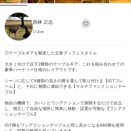
西林 正志
172
cm
◎テーブルギアを駆使した立食ブッフェスタイル
大きく分けて以下2種類のテーブルギア。これを組み合わせての
豪華パーティー仕様のレイアウトです。
シーンに応じて4種類の高さの脚を選んで取り付ける【IGTフレ
ーム】と、それに無限に連結できる【マルチファンクションテー
ブル】
独自の機構で、ガバッとワンアクションで展開するだけで自立
し、独立して自由な場所に簡単に移動・設置が可能な【ワンアク
ションテーブル】
IGT脚をワンアクションテーブルと同じ高さになる660脚を使用
して、特製の料理を並べていきます。