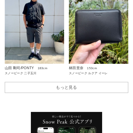
山田 剛司/PONTY
林田里奈
183cm
153cm
スノーピーク 二子玉川
スノーピーク ルクア イーレ
もっと見る