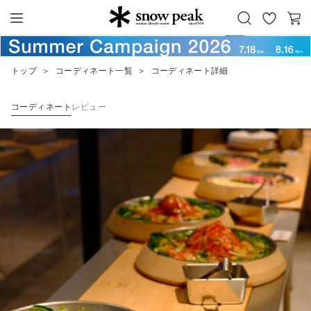
お
カ
Snow Peak
気
ー
に
ト
トップ
＞
コーディネート一覧
＞
コーディネート詳細
入
り
コーディネート
レビュー