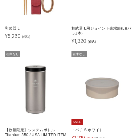
和武器 L
和武器 L用ジョイント先端部(L)(バ
ラ1本)
¥
5,280
(税込)
¥
1,320
(税込)
在庫なし
在庫なし
SALE
【数量限定】システムボトル
トバチ S ホワイト
Titanium 350 / USA LIMITED ITEM
¥
1,210