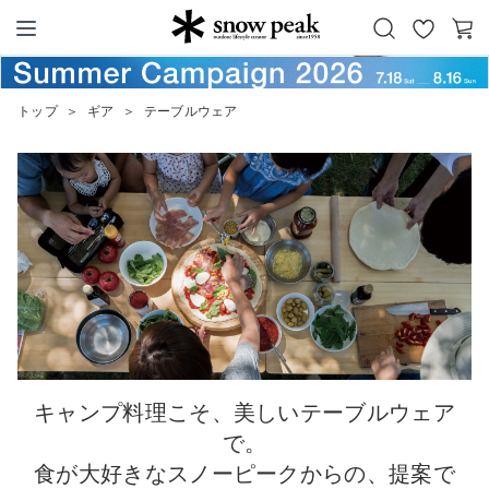
お
カ
Snow Peak
気
ー
に
ト
トップ
＞
ギア
＞
テーブルウェア
入
り
キャンプ料理こそ、美しいテーブルウェア
で。
食が大好きなスノーピークからの、提案で