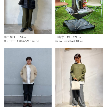
川島宇二郎
南出梨江
172cm
150cm
Snow Peak Back Office
スノーピーク 横浜みなとみらい