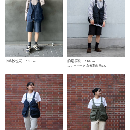
中嶋沙也花
的場宥樹
158cm
161cm
スノーピーク 京都高島屋S.C.