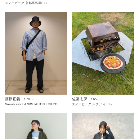
スノーピーク 京都高島屋S.C.
篠原正義
佐藤志保
170cm
165cm
SnowPeak LANDSTATION TOKYO
スノーピーク ルクア イーレ