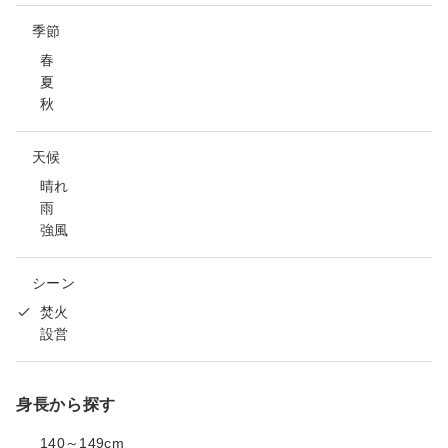
季節
春
夏
秋
天候
晴れ
雨
強風
シーン
焚火
設営
身長から探す
140～149cm