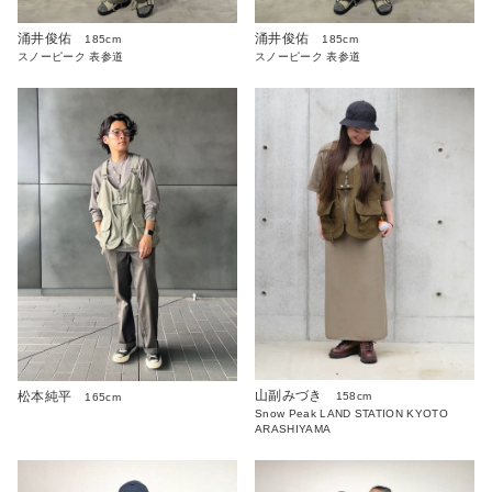
涌井俊佑
涌井俊佑
185cm
185cm
スノーピーク 表参道
スノーピーク 表参道
山副みづき
松本純平
158cm
165cm
Snow Peak LAND STATION KYOTO
ARASHIYAMA