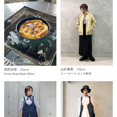
山谷麻美
泉田詩音
153cm
152cm
スノーピーク ルミネ新宿
Snow Peak Back Office