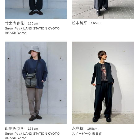
松本純平
竹之内春花
165cm
160cm
Snow Peak LAND STATION KYOTO
ARASHIYAMA
山副みづき
永見椋
158cm
168cm
Snow Peak LAND STATION KYOTO
スノーピーク 表参道
ARASHIYAMA