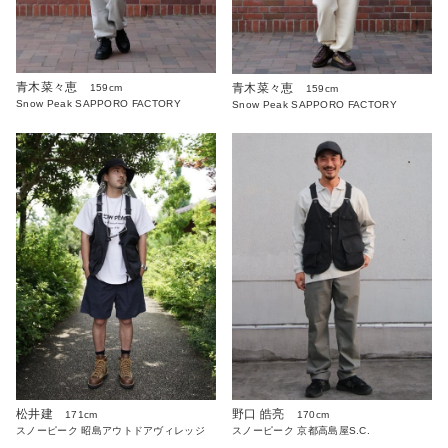
青木菜々恵
青木菜々恵
159cm
159cm
Snow Peak SAPPORO FACTORY
Snow Peak SAPPORO FACTORY
松井建
野口 皓亮
171cm
170cm
スノーピーク 昭島アウトドアヴィレッジ
スノーピーク 京都高島屋S.C.