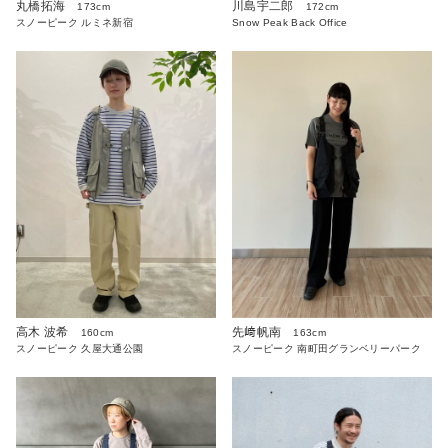
丸橋拓海
川島宇二郎
173cm
172cm
スノーピーク ルミネ新宿
Snow Peak Back Office
高木 波希
先﨑帆南
160cm
163cm
スノーピーク 久屋大通公園
スノーピーク 南町田グランベリーパーク