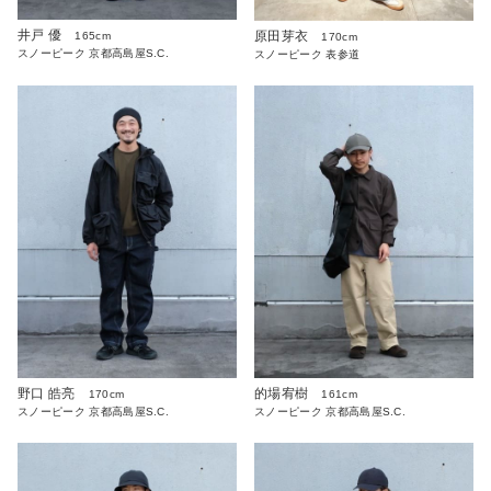
井戸 優
原田芽衣
165cm
170cm
スノーピーク 京都高島屋S.C.
スノーピーク 表参道
野口 皓亮
的場宥樹
170cm
161cm
スノーピーク 京都高島屋S.C.
スノーピーク 京都高島屋S.C.