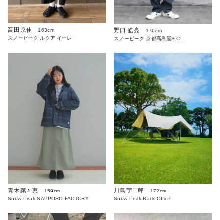
高田京佳
野口 皓亮
163cm
170cm
スノーピーク ルクア イーレ
スノーピーク 京都高島屋S.C.
青木菜々恵
川島宇二郎
159cm
172cm
Snow Peak SAPPORO FACTORY
Snow Peak Back Office