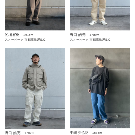
的場宥樹
野口 皓亮
161cm
170cm
スノーピーク 京都高島屋S.C.
スノーピーク 京都高島屋S.C.
中嶋沙也花
野口 皓亮
158cm
170cm