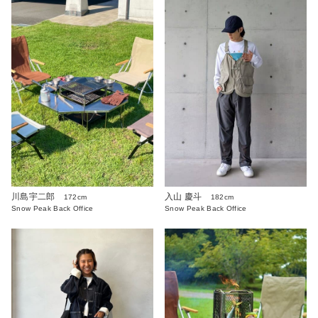
入山 慶斗
川島宇二郎
182cm
172cm
Snow Peak Back Office
Snow Peak Back Office