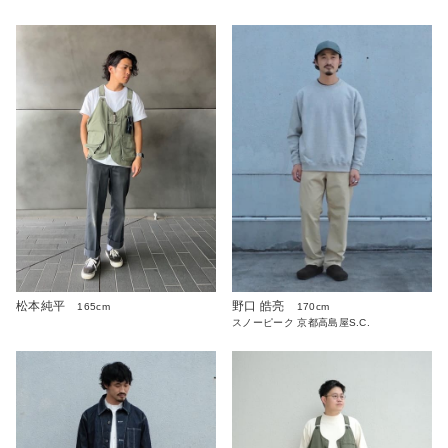
松本純平
野口 皓亮
165cm
170cm
スノーピーク 京都高島屋S.C.