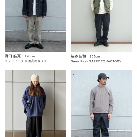
野口 皓亮
福谷信和
170cm
169cm
スノーピーク 京都高島屋S.C.
Snow Peak SAPPORO FACTORY