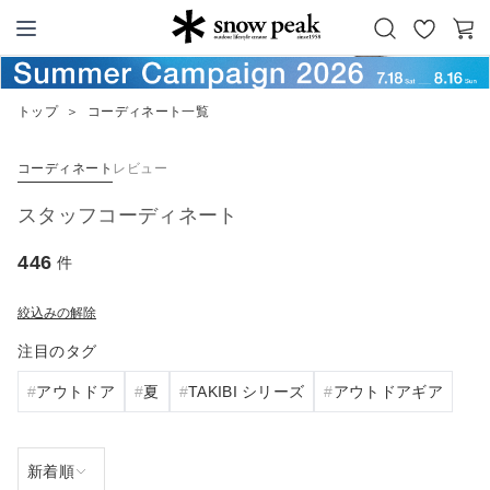
お
カ
Snow Peak
気
ー
に
ト
トップ
＞
コーディネート一覧
入
り
コーディネート
レビュー
スタッフコーディネート
446
件
絞込みの解除
注目のタグ
アウトドア
夏
TAKIBI シリーズ
アウトドアギア