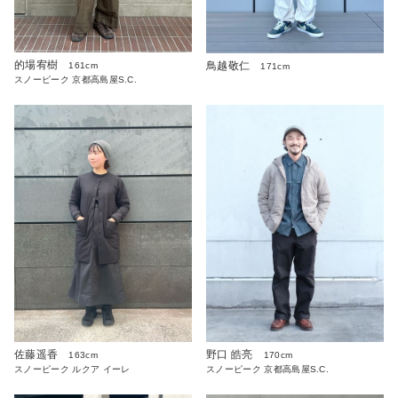
的場宥樹
鳥越敬仁
161cm
171cm
スノーピーク 京都高島屋S.C.
野口 皓亮
佐藤遥香
170cm
163cm
スノーピーク 京都高島屋S.C.
スノーピーク ルクア イーレ