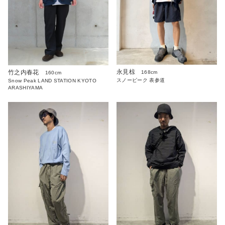
永見椋
竹之内春花
168cm
160cm
スノーピーク 表参道
Snow Peak LAND STATION KYOTO
ARASHIYAMA