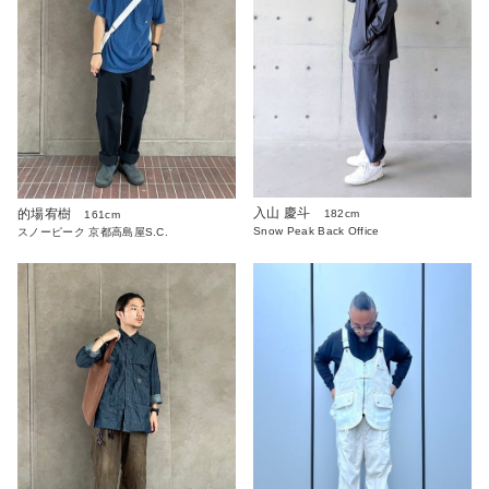
入山 慶斗
的場宥樹
182cm
161cm
Snow Peak Back Office
スノーピーク 京都高島屋S.C.