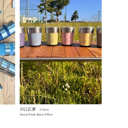
川口広夢
176cm
Snow Peak Back Office