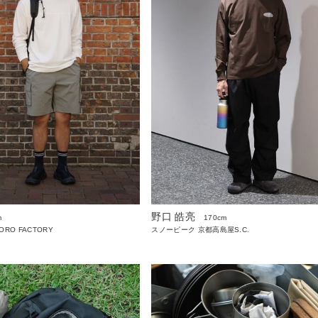
野口 皓亮
m
170cm
PORO FACTORY
スノーピーク 京都高島屋S.C.