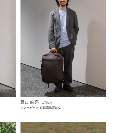
野口 皓亮
170cm
スノーピーク 京都高島屋S.C.