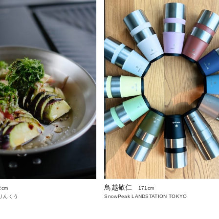
鳥越敬仁
2cm
171cm
りんくう
SnowPeak LANDSTATION TOKYO