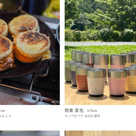
朝倉 直也
2cm
170cm
りんくう
スノーピーク おち仁淀川