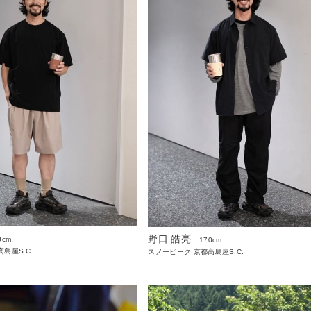
野口 皓亮
0cm
170cm
島屋S.C.
スノーピーク 京都高島屋S.C.