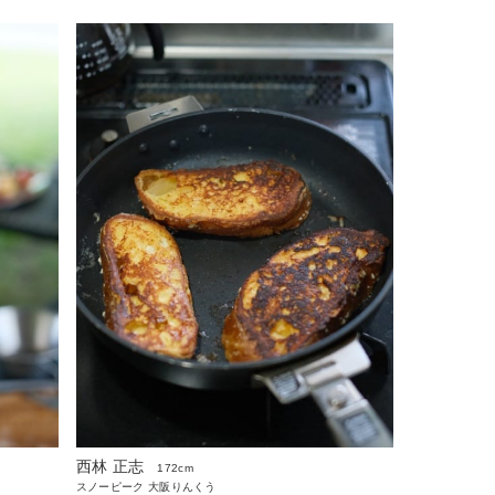
西林 正志
172cm
スノーピーク 大阪りんくう