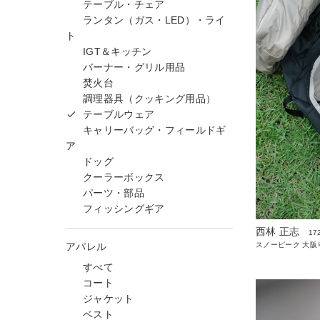
テーブル・チェア
ランタン（ガス・LED）・ライ
ト
IGT＆キッチン
バーナー・グリル用品
焚火台
調理器具（クッキング用品）
テーブルウェア
キャリーバッグ・フィールドギ
ア
ドッグ
クーラーボックス
パーツ・部品
フィッシングギア
西林 正志
17
アパレル
スノーピーク 大阪
すべて
コート
ジャケット
ベスト