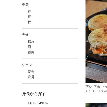
季節
春
夏
秋
天候
晴れ
雨
強風
シーン
焚火
設営
西林 正志
17
スノーピーク 大阪
身長から探す
140～149cm