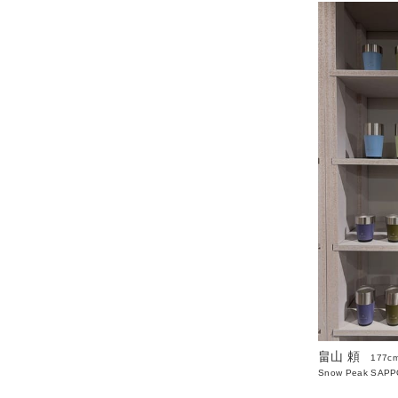
畠山 頼
177c
Snow Peak SAP