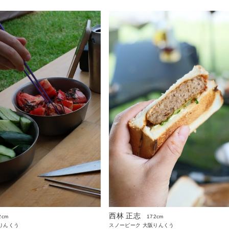
西林 正志
2cm
172cm
りんくう
スノーピーク 大阪りんくう