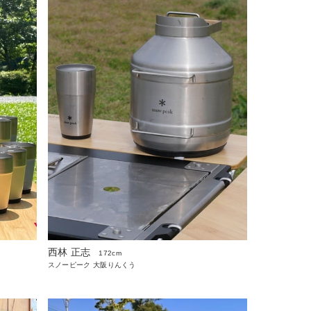
西林 正志
172cm
スノーピーク 大阪りんくう