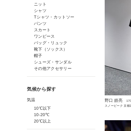
ニット
シャツ
Tシャツ・カットソー
パンツ
スカート
ワンピース
バッグ・リュック
靴下（ソックス）
帽子
シューズ・サンダル
その他アクセサリー
気候から探す
気温
野口 皓亮
17
スノーピーク 京都高
10℃以下
10-20℃
20℃以上