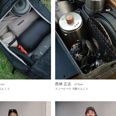
西林 正志
2cm
172cm
りんくう
スノーピーク 大阪りんくう