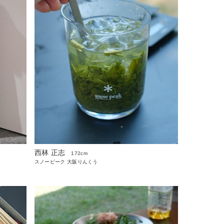
西林 正志
172cm
スノーピーク 大阪りんくう