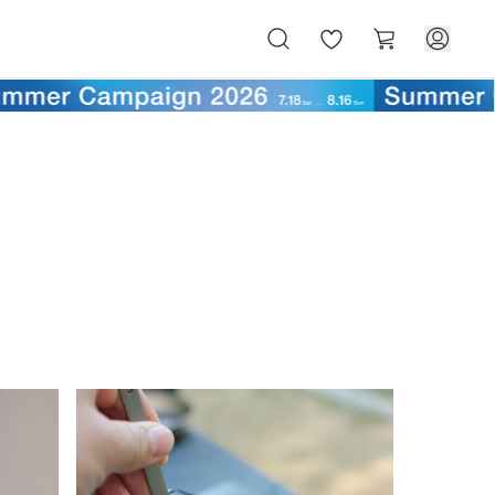
お
カ
気
ー
に
ト
入
り