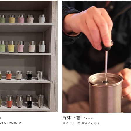
西林 正志
m
172cm
PORO FACTORY
スノーピーク 大阪りんくう