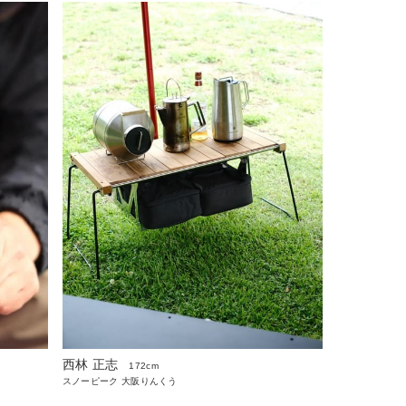
西林 正志
172cm
スノーピーク 大阪りんくう