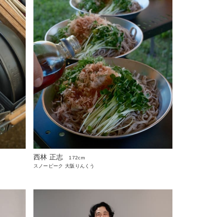
西林 正志
172cm
スノーピーク 大阪りんくう